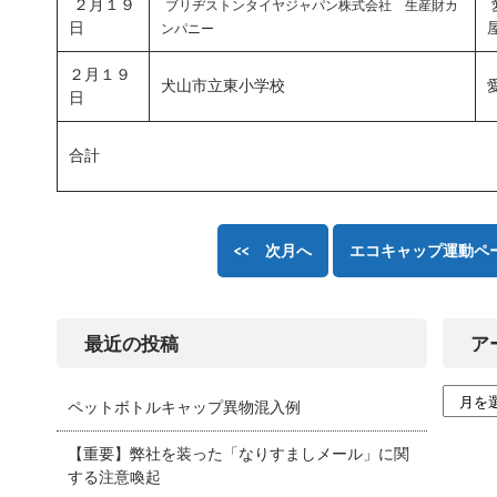
２月１９
ブリヂストンタイヤジャパン株式会社 生産財カ
日
ンパニー
２月１９
犬山市立東小学校
日
合計
<< 次月へ
エコキャップ運動ペ
最近の投稿
ア
ペットボトルキャップ異物混入例
【重要】弊社を装った「なりすましメール」に関
する注意喚起