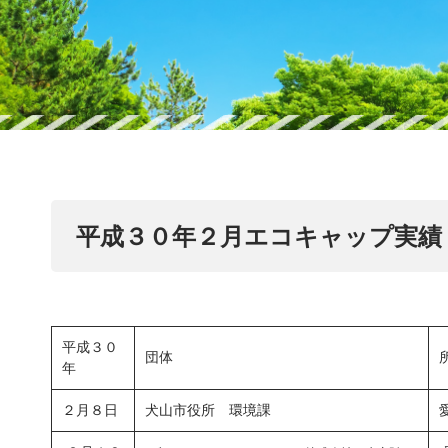
平成３０年２月エコキャップ実績
平成３０
団体
年
２月８日
犬山市役所 環境課