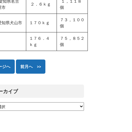
愛知県名古
１，１１８
２．６ｋｇ
屋市
個
７３，１００
愛知県犬山市
１７０ｋｇ
個
１７６．４
７５，８５２
ｋｇ
個
ージへ
前月へ >>
ーカイブ