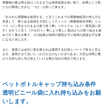
廃棄物の量は増え続けこのままでは地球資源を使い捨て、結果として私
たちの環境に大きな「つけ」が回って来ます。
「出された廃棄物を処理する」と言うこれまでの廃棄物処理の考え方を
見直して、限りある資源を大切にしリデュース（廃棄物発生抑制）リユ
ース（ビン等をそのままの形で使う事）リサイクル（もう一度資源に戻
す）を行うと言う（3Rを行う）事により新しい観点からの取り組みを進
めて行く事が大事で、その結果が地球の環境を守り地球の資源を守る事
になると信じます。
また、資源とは会社に置き換えれば雇用する社員とパートで有ると言え
ます。雇用させて頂いた（かけがえのないかぎりある）大切な仲間と繋
がりを持ち共に学び栄えていける事が当社の理念で有ります。
ペットボトルキャップ持ち込み条件
透明ビニール袋に入れ持ち込みをお願
いします。