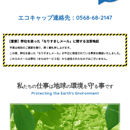
エコキャップ連絡先：
0568-68-2147
私
仕事
地球
環境
守
事
たちの
は
の
を
る
です
Protecting the Earth's Environment