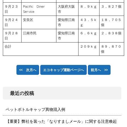
９月２３
Pacific Diner
大阪府大阪
８．９ｋｇ
３，８２７個
日
Service
市
９月２４
安良区
愛知県江南
４３．５ｋ
１８，７０５
日
市
ｇ
個
９月２８
江南市民
愛知県江南
６．６ｋｇ
２，８３８個
日
市
合計
２０９ｋｇ
８９，８７０
個
<< 次月へ
エコキャップ運動ページへ
前月へ >>
最近の投稿
ペットボトルキャップ異物混入例
【重要】弊社を装った「なりすましメール」に関する注意喚起