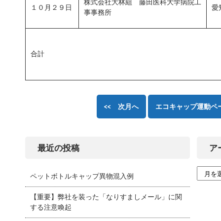
株式会社大林組 藤田医科大学病院工
１０月２９日
愛
事事務所
合計
<< 次月へ
エコキャップ運動ペ
最近の投稿
ア
ペットボトルキャップ異物混入例
【重要】弊社を装った「なりすましメール」に関
する注意喚起