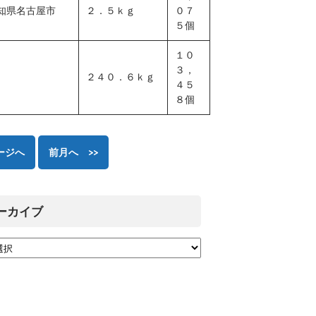
知県名古屋市
２．５ｋｇ
０７
５個
１０
３，
２４０．６ｋｇ
４５
８個
ージへ
前月へ >>
ーカイブ