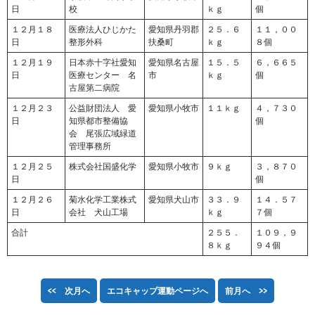
日
校
ｋｇ
個
１２月１８
医療法人ひじかた
愛知県丹羽郡
２５．６
１１，００
日
整形外科
扶桑町
ｋｇ
８個
１２月１９
日本赤十字社愛知
愛知県名古屋
１５．５
６，６６５
日
医療センター 名
市
ｋｇ
個
古屋第二病院
１２月２３
公益財団法人 愛
愛知県小牧市
１１ｋｇ
４，７３０
日
知県都市整備協
個
会 尾張広域緑道
管理事務所
１２月２５
株式会社国盛化学
愛知県小牧市
９ｋｇ
３，８７０
日
個
１２月２６
菊水化学工業株式
愛知県犬山市
３３．９
１４．５７
日
会社 犬山工場
ｋｇ
７個
合計
２５５．
１０９，９
８ｋｇ
９４個
<< 次月へ
エコキャップ運動ページへ
前月へ >>