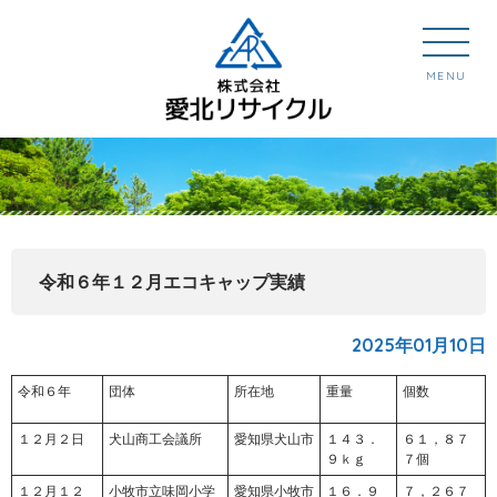
MENU
令和６年１２月エコキャップ実績
2025年01月10日
令和６年
団体
所在地
重量
個数
１２月２日
犬山商工会議所
愛知県犬山市
１４３．
６１，８７
９ｋｇ
７個
１２月１２
小牧市立味岡小学
愛知県小牧市
１６．９
７，２６７