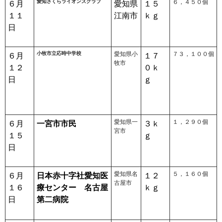
愛知さくらライオンズクラブ
６，４５０個
６月
愛知県
１５
１１
江南市
ｋｇ
日
小牧市立応時中学校
愛知県小
７３，１００個
６月
１７
牧市
１２
０ｋ
日
ｇ
愛知県一
１，２９０個
６月
一宮市市民
３ｋ
宮市
１５
ｇ
日
愛知県名
５，１６０個
６月
日本赤十字社愛知医
１２
古屋市
１６
療センター 名古屋
ｋｇ
日
第二病院