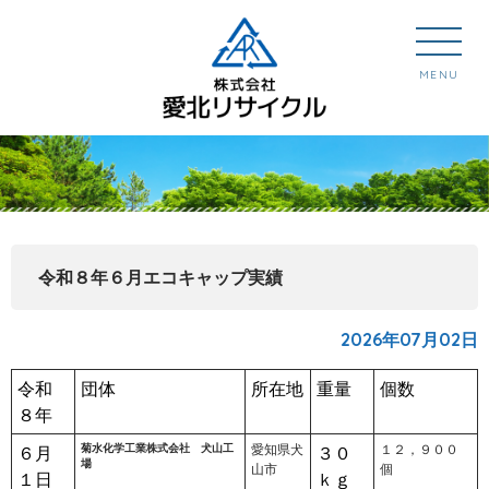
MENU
令和８年６月エコキャップ実績
2026年07月02日
令和
団体
所在地
重量
個数
８年
菊水化学工業株式会社 犬山工
愛知県犬
１２，９００
６月
３０
場
山市
個
１日
ｋｇ