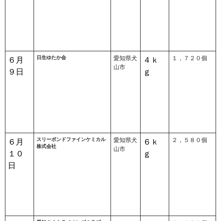
日生ゆたか会
愛知県犬
１，７２０個
６月
４ｋ
山市
９日
ｇ
スリーボンドファインケミカル
愛知県犬
２，５８０個
６月
６ｋ
株式会社
山市
１０
ｇ
日