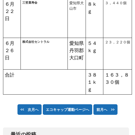
三笠喜寿会
愛知県犬
３，４４０個
６月
８ｋ
山市
２２
ｇ
日
株式会社セントラル
２３，２２０個
６月
愛知県
５４
２６
丹羽郡
ｋｇ
日
大口町
合計
３８
１６３，８
１ｋ
３０個
ｇ
<< 次月へ
エコキャップ運動ページへ
前月へ >>
最近の投稿