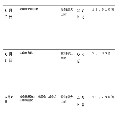
公明党犬山支部
愛知県犬
１１，６１０個
６月
２７
山市
２日
ｋｇ
江南市市民
愛知県江
２，５８０個
６月
６ｋ
南市
５日
ｇ
６月８
社会医療法人 志聖会 総合犬
愛知県犬
１９，７８０個
４６
山中央病院
日
山市
ｋｇ