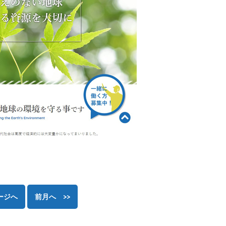
ージへ
前月へ >>