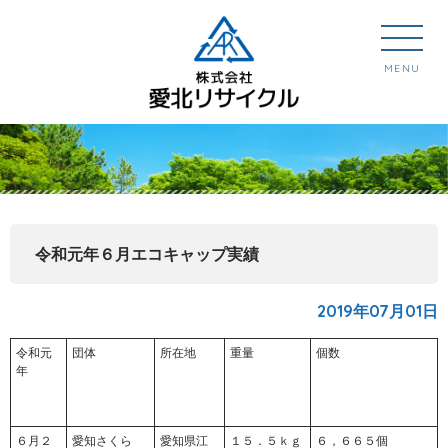
MENU
令和元年６月エコキャップ実績
2019年07月01日
令和元
団体
所在地
重量
個数
年
６月２
愛知さくら
愛知県江
１５．５ｋｇ
６，６６５個