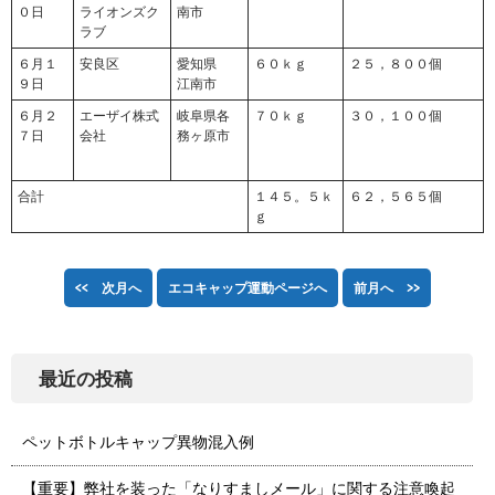
０日
ライオンズク
南市
ラブ
６月１
安良区
愛知県
６０ｋｇ
２５，８００個
９日
江南市
６月２
エーザイ株式
岐阜県各
７０ｋｇ
３０，１００個
７日
会社
務ヶ原市
合計
１４５。５ｋ
６２，５６５個
ｇ
<< 次月へ
エコキャップ運動ページへ
前月へ >>
最近の投稿
ペットボトルキャップ異物混入例
【重要】弊社を装った「なりすましメール」に関する注意喚起